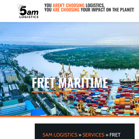
YOU
AREN'T CHOOSING
LOGISTICS,
YOU
ARE CHOOSING
YOUR IMPACT ON THE PLANET!
FRET MARITIME
5AM LOGISTICS
»
SERVICES
»
FRET