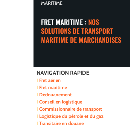
MARITIME
FRET MARITIME :
NOS
SOLUTIONS DE TRANSPORT
MARITIME DE MARCHANDISES
NAVIGATION RAPIDE
Fret aérien
Fret maritime
Dédouanement
Conseil en logistique
Commissionnaire de transport
Logistique du pétrole et du gaz
Transitaire en douane