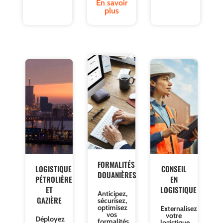
En savoir
plus
LOGISTIQUE
FORMALITÉS
CONSEIL
PÉTROLIÈRE
DOUANIÈRES
EN
ET
LOGISTIQUE
Anticipez,
GAZIÈRE
sécurisez,
Externalisez
optimisez
votre
Déployez
vos
logistique
notre
formalités