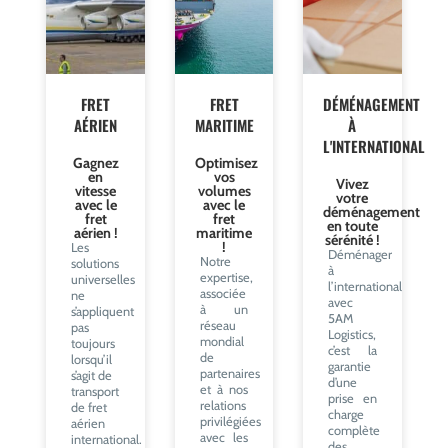
FRET
FRET
DÉMÉNAGEMENT
AÉRIEN
MARITIME
À
L'INTERNATIONAL
Gagnez
Optimisez
en
vos
Vivez
vitesse
volumes
votre
avec le
avec le
déménagement
fret
fret
en toute
aérien !
maritime
sérénité !
!
Les
Déménager
Notre
solutions
à
expertise,
universelles
l’international
associée
ne
avec
à un
s’appliquent
5AM
réseau
pas
Logistics,
mondial
toujours
c’est la
de
lorsqu’il
garantie
partenaires
s’agit de
d’une
et à nos
transport
prise en
relations
de fret
charge
privilégiées
aérien
complète
avec les
international.
des