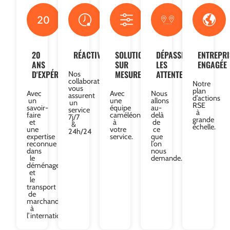
20
20
RÉACTIVITÉ
SOLUTIONS
DÉPASSER
ENTREPRI
ANS
SUR
LES
ENGAGÉE
D'EXPÉRIENCE
MESURE
ATTENTES
Nos
collaborateurs
Notre
vous
plan
Avec
Avec
Nous
assurent
d’actions
un
une
allons
un
RSE
savoir-
équipe
au-
service
à
faire
caméléon
delà
7j/7
grande
et
à
de
&
échelle.
une
votre
ce
24h/24
expertise
service.
que
reconnue
l’on
dans
nous
le
demande.
déménagement
et
le
transport
de
marchandises
à
l’international.