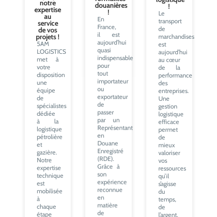
!
expertise
douanières
Le
au
!
transport
service
En
de
de vos
France,
projets !
marchandises
il est
5AM
est
aujourd’hui
LOGISTICS
aujourd’hui
quasi
met à
au cœur
indispensable
votre
de la
pour
disposition
performance
tout
une
des
importateur
équipe
entreprises.
ou
de
Une
exportateur
spécialistes
gestion
de
dédiée
logistique
passer
à la
efficace
par un
logistique
permet
Représentant
pétrolière
de
en
et
mieux
Douane
gazière.
valoriser
Enregistré
Notre
vos
(RDE).
expertise
ressources
Grâce à
technique
qu’il
son
est
s’agisse
expérience
mobilisée
du
reconnue
à
temps,
en
chaque
de
matière
étape
l’argent,
de