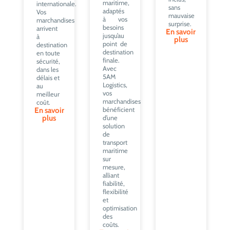
maritime,
internationale.
sans
adaptés
Vos
mauvaise
à vos
marchandises
surprise.
besoins
arrivent
En savoir
jusqu’au
à
plus
point de
destination
destination
en toute
finale.
sécurité,
Avec
dans les
5AM
délais et
Logistics,
au
vos
meilleur
marchandises
coût.
En savoir
bénéficient
plus
d’une
solution
de
transport
maritime
sur
mesure,
alliant
fiabilité,
flexibilité
et
optimisation
des
coûts.