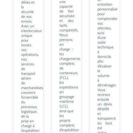
une
délais et
entretien
capacité
la
personnalisé
de fret
sécurité
pour
sécurisée
de vos
comprendre
et des
envois.
vos
tarifs
Avec un
attentes,
compétitifs.
interlocuteur
suivi
Nous
unique
d’une
prenons
pour
visite
en
toutes
technique
charge :
vos
à
les
opérations,
domicile
chargements
nos
afin
complets
services
d’évaluer
de
de
le
conteneurs
transport
volume
(FCL),
aérien
à
les
de
déménager.
expéditions
marchandises
Vous
en
couvrent
recevez
groupage
l’ensemble
ensuite
maritime
du
un devis
(LCL),
processus
détaillé
ainsi que
logistique,
et
les
de la
transparent,
projets
prise en
où tout
complets
charge à
est
d’expédition
l’expédition
inclus,