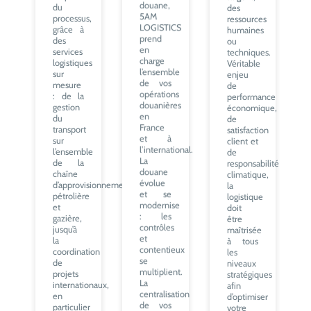
du
des
douane,
processus,
ressources
5AM
grâce à
humaines
LOGISTICS
des
ou
prend
services
techniques.
en
logistiques
Véritable
charge
sur
enjeu
l’ensemble
mesure
de
de vos
: de la
performance
opérations
gestion
économique,
douanières
du
de
en
transport
satisfaction
France
sur
client et
et à
l’ensemble
de
l’international.
de la
responsabilité
La
chaîne
climatique,
douane
d’approvisionnement
la
évolue
pétrolière
logistique
et se
et
doit
modernise
gazière,
être
: les
jusqu’à
maîtrisée
contrôles
la
à tous
et
coordination
les
contentieux
de
niveaux
se
projets
stratégiques
multiplient.
internationaux,
afin
La
en
d’optimiser
centralisation
particulier
votre
de vos