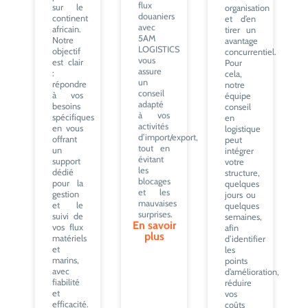
sur le
organisation
flux
continent
et d’en
douaniers
africain.
tirer un
avec
Notre
avantage
5AM
objectif
concurrentiel.
LOGISTICS
est clair
Pour
vous
:
cela,
assure
répondre
notre
un
à vos
équipe
conseil
besoins
conseil
adapté
spécifiques
en
à vos
en vous
logistique
activités
offrant
peut
d’import/export,
un
intégrer
tout en
support
votre
évitant
dédié
structure,
les
pour la
quelques
blocages
gestion
jours ou
et les
et le
quelques
mauvaises
suivi de
semaines,
surprises.
vos flux
afin
En savoir
matériels
d’identifier
plus
et
les
marins,
points
avec
d’amélioration,
fiabilité
réduire
et
vos
efficacité.
coûts