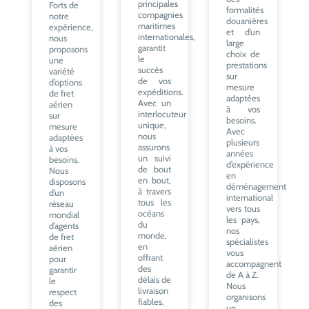
principales
Forts de
formalités
compagnies
notre
douanières
maritimes
expérience,
et d’un
internationales,
nous
large
garantit
proposons
choix de
le
une
prestations
succès
variété
sur
de vos
d’options
mesure
expéditions.
de fret
adaptées
Avec un
aérien
à vos
interlocuteur
sur
besoins.
unique,
mesure
Avec
nous
adaptées
plusieurs
assurons
à vos
années
un suivi
besoins.
d’expérience
de bout
Nous
en
en bout,
disposons
déménagement
à travers
d’un
international
tous les
réseau
vers tous
océans
mondial
les pays,
du
d’agents
nos
monde,
de fret
spécialistes
en
aérien
vous
offrant
pour
accompagnent
des
garantir
de A à Z.
délais de
le
Nous
livraison
respect
organisons
fiables,
des
un