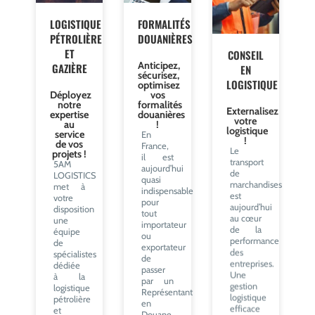
LOGISTIQUE
FORMALITÉS
CONSEIL
PÉTROLIÈRE
DOUANIÈRES
EN
ET
LOGISTIQUE
Anticipez,
GAZIÈRE
sécurisez,
Externalisez
optimisez
votre
Déployez
vos
logistique
notre
formalités
!
expertise
douanières
Le
au
!
transport
service
En
de
de vos
France,
projets !
marchandises
il est
5AM
est
aujourd’hui
LOGISTICS
aujourd’hui
quasi
met à
au cœur
indispensable
votre
de la
pour
disposition
performance
tout
une
des
importateur
équipe
entreprises.
ou
de
Une
exportateur
spécialistes
gestion
de
dédiée
logistique
passer
à la
efficace
par un
logistique
permet
Représentant
pétrolière
de
en
et
mieux
Douane