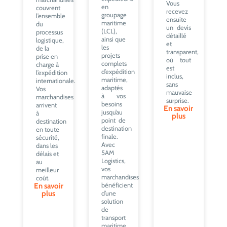
Vous
en
couvrent
recevez
groupage
l’ensemble
ensuite
maritime
du
un devis
(LCL),
processus
détaillé
ainsi que
logistique,
et
les
de la
transparent,
projets
prise en
où tout
complets
charge à
est
d’expédition
l’expédition
inclus,
maritime,
internationale.
sans
adaptés
Vos
mauvaise
à vos
marchandises
surprise.
besoins
arrivent
En savoir
jusqu’au
à
plus
point de
destination
destination
en toute
finale.
sécurité,
Avec
dans les
5AM
délais et
Logistics,
au
vos
meilleur
marchandises
coût.
En savoir
bénéficient
plus
d’une
solution
de
transport
maritime