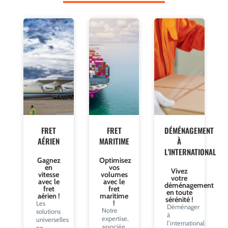
FRET
FRET
DÉMÉNAGEMENT
AÉRIEN
MARITIME
À
L'INTERNATIONAL
Gagnez
Optimisez
en
vos
Vivez
vitesse
volumes
votre
avec le
avec le
déménagement
fret
fret
en toute
aérien !
maritime
sérénité !
!
Les
Déménager
Notre
solutions
à
expertise,
universelles
l’international
associée
ne