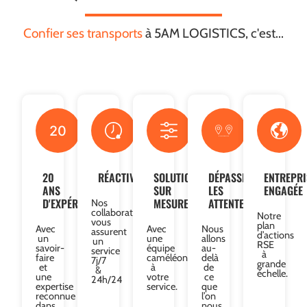
Confier ses transports
à 5AM LOGISTICS, c'est...
20
20
RÉACTIVITÉ
SOLUTIONS
DÉPASSER
ENTREPRI
ANS
SUR
LES
ENGAGÉE
D'EXPÉRIENCE
MESURE
ATTENTES
Nos
collaborateurs
Notre
vous
plan
Avec
Avec
Nous
assurent
d’actions
un
une
allons
un
RSE
savoir-
équipe
au-
service
à
faire
caméléon
delà
7j/7
grande
et
à
de
&
échelle.
une
votre
ce
24h/24
expertise
service.
que
reconnue
l’on
dans
nous