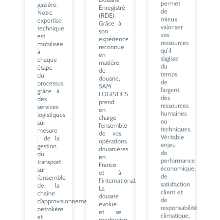
gazière.
valoriser
Enregistré
Notre
vos
(RDE).
expertise
ressources
Grâce à
technique
qu’il
son
est
s’agisse
expérience
mobilisée
du
reconnue
à
temps,
en
chaque
de
matière
étape
l’argent,
de
du
des
douane,
processus,
ressources
5AM
grâce à
humaines
LOGISTICS
des
ou
prend
services
techniques.
en
logistiques
Véritable
charge
sur
enjeu
l’ensemble
mesure
de
de vos
: de la
performance
opérations
gestion
économique,
douanières
du
de
en
transport
satisfaction
France
sur
client et
et à
l’ensemble
de
l’international.
de la
responsabilité
La
chaîne
climatique,
douane
d’approvisionnement
la
évolue
pétrolière
logistique
et se
et
doit
modernise