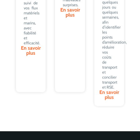
suivi de
semaines,
surprises.
vos flux
afin
En savoir
matériels
d’identifier
plus
et
les
marins,
points
avec
d’amélioration,
fiabilité
réduire
et
vos
efficacité.
coûts
En savoir
de
plus
transport
et
concilier
transport
et RSE.
En savoir
plus