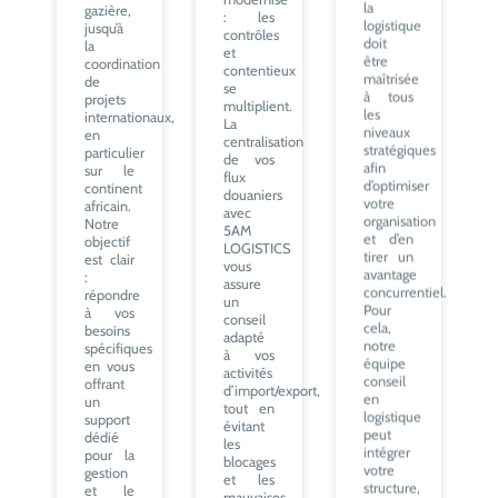
gazière,
être
: les
jusqu’à
maîtrisée
contrôles
la
à tous
et
coordination
les
contentieux
de
niveaux
se
projets
stratégiques
multiplient.
internationaux,
afin
La
en
d’optimiser
centralisation
particulier
votre
de vos
sur le
organisation
flux
continent
et d’en
douaniers
africain.
tirer un
avec
Notre
avantage
5AM
objectif
concurrentiel.
LOGISTICS
est clair
Pour
vous
:
cela,
assure
répondre
notre
un
à vos
équipe
conseil
besoins
conseil
adapté
spécifiques
en
à vos
en vous
logistique
activités
offrant
peut
d’import/export,
un
intégrer
tout en
support
votre
évitant
dédié
structure,
les
pour la
quelques
blocages
gestion
jours ou
et les
et le
quelques
mauvaises