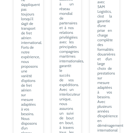
avec
à un
s’appliquent
5AM
réseau
pas
Logistics,
mondial
toujours
c’est la
de
lorsqu’il
garantie
partenaires
s’agit de
d’une
et à nos
transport
prise en
relations
de fret
charge
privilégiées
aérien
complète
avec les
international.
des
principales
Forts de
formalités
compagnies
notre
douanières
maritimes
expérience,
et d’un
internationales,
nous
large
garantit
proposons
choix de
le
une
prestations
succès
variété
sur
de vos
d’options
mesure
expéditions.
de fret
adaptées
Avec un
aérien
à vos
interlocuteur
sur
besoins.
unique,
mesure
Avec
nous
adaptées
plusieurs
assurons
à vos
années
un suivi
besoins.
d’expérience
de bout
Nous
en
en bout,
disposons
déménagement
à travers
d’un
international
tous les
réseau