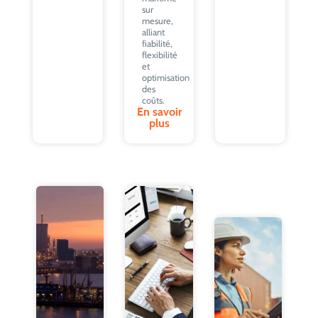
sur
mesure,
alliant
fiabilité,
flexibilité
et
optimisation
des
coûts.
En savoir
plus