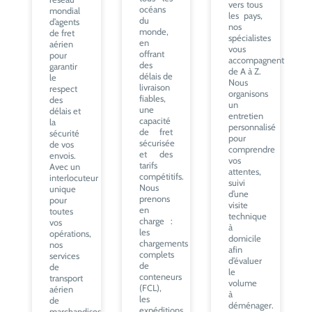
vers tous
océans
mondial
les pays,
du
d’agents
nos
monde,
de fret
spécialistes
en
aérien
vous
offrant
pour
accompagnent
des
garantir
de A à Z.
délais de
le
Nous
livraison
respect
organisons
fiables,
des
un
une
délais et
entretien
capacité
la
personnalisé
de fret
sécurité
pour
sécurisée
de vos
comprendre
et des
envois.
vos
tarifs
Avec un
attentes,
compétitifs.
interlocuteur
suivi
Nous
unique
d’une
prenons
pour
visite
en
toutes
technique
charge :
vos
à
les
opérations,
domicile
chargements
nos
afin
complets
services
d’évaluer
de
de
le
conteneurs
transport
volume
(FCL),
aérien
à
les
de
déménager.
expéditions
marchandises