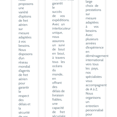
large
garantit
proposons
choix de
le
une
prestations
succès
variété
sur
de vos
d’options
mesure
expéditions.
de fret
adaptées
Avec un
aérien
à vos
interlocuteur
sur
besoins.
unique,
mesure
Avec
nous
adaptées
plusieurs
assurons
à vos
années
un suivi
besoins.
d’expérience
de bout
Nous
en
en bout,
disposons
déménagement
à travers
d’un
international
tous les
réseau
vers tous
océans
mondial
les pays,
du
d’agents
nos
monde,
de fret
spécialistes
en
aérien
vous
offrant
pour
accompagnent
des
garantir
de A à Z.
délais de
le
Nous
livraison
respect
organisons
fiables,
des
un
une
délais et
entretien
capacité
la
personnalisé
de fret
sécurité
pour
sécurisée
de vos