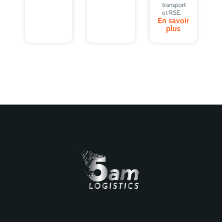
transport
et RSE.
En savoir
plus