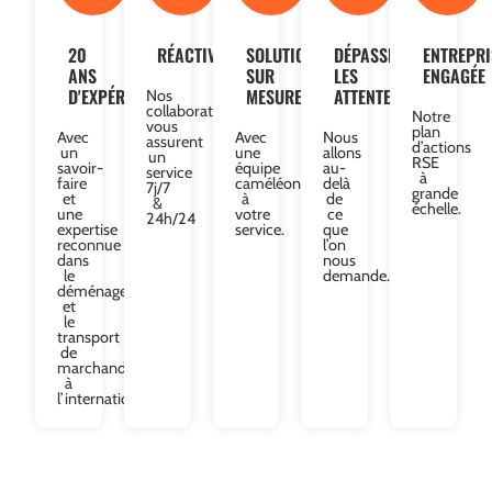
20
RÉACTIVITÉ
SOLUTIONS
DÉPASSER
ENTREPRI
ANS
SUR
LES
ENGAGÉE
D'EXPÉRIENCE
MESURE
ATTENTES
Nos
collaborateurs
Notre
vous
plan
Avec
Avec
Nous
assurent
d’actions
un
une
allons
un
RSE
savoir-
équipe
au-
service
à
faire
caméléon
delà
7j/7
grande
et
à
de
&
échelle.
une
votre
ce
24h/24
expertise
service.
que
reconnue
l’on
dans
nous
le
demande.
déménagement
et
le
transport
de
marchandises
à
l’international.