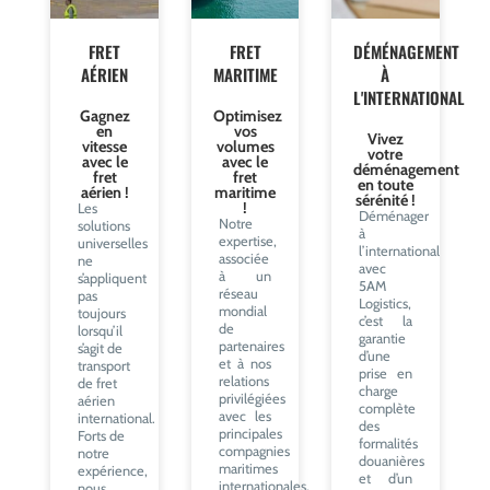
FRET
FRET
DÉMÉNAGEMENT
AÉRIEN
MARITIME
À
L'INTERNATIONAL
Gagnez
Optimisez
en
vos
Vivez
vitesse
volumes
votre
avec le
avec le
déménagement
fret
fret
en toute
aérien !
maritime
sérénité !
!
Les
Déménager
Notre
solutions
à
expertise,
universelles
l’international
associée
ne
avec
à un
s’appliquent
5AM
réseau
pas
Logistics,
mondial
toujours
c’est la
de
lorsqu’il
garantie
partenaires
s’agit de
d’une
et à nos
transport
prise en
relations
de fret
charge
privilégiées
aérien
complète
avec les
international.
des
principales
Forts de
formalités
compagnies
notre
douanières
maritimes
expérience,
et d’un
internationales,
nous