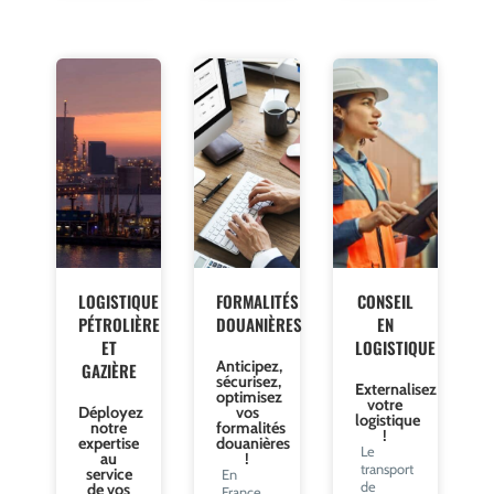
LOGISTIQUE
FORMALITÉS
CONSEIL
PÉTROLIÈRE
DOUANIÈRES
EN
ET
LOGISTIQUE
Anticipez,
GAZIÈRE
sécurisez,
Externalisez
optimisez
votre
Déployez
vos
logistique
notre
formalités
!
expertise
douanières
Le
au
!
transport
service
En
de
de vos
France,