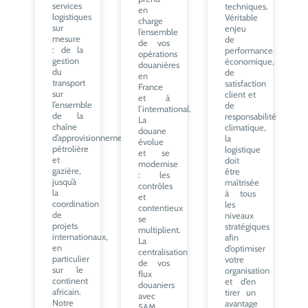
services
techniques.
en
logistiques
Véritable
charge
sur
enjeu
l’ensemble
mesure
de
de vos
: de la
performance
opérations
gestion
économique,
douanières
du
de
en
transport
satisfaction
France
sur
client et
et à
l’ensemble
de
l’international.
de la
responsabilité
La
chaîne
climatique,
douane
d’approvisionnement
la
évolue
pétrolière
logistique
et se
et
doit
modernise
gazière,
être
: les
jusqu’à
maîtrisée
contrôles
la
à tous
et
coordination
les
contentieux
de
niveaux
se
projets
stratégiques
multiplient.
internationaux,
afin
La
en
d’optimiser
centralisation
particulier
votre
de vos
sur le
organisation
flux
continent
et d’en
douaniers
africain.
tirer un
avec
Notre
avantage
5AM