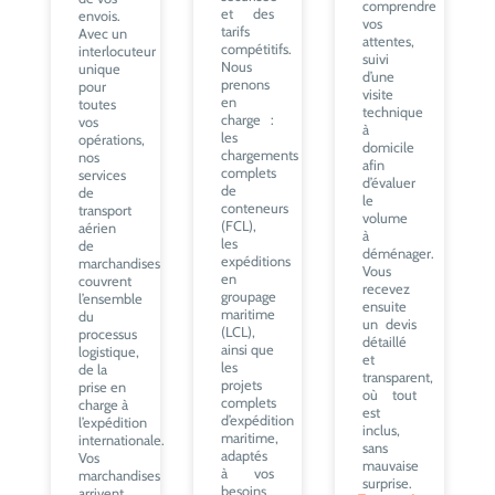
comprendre
et des
envois.
vos
tarifs
Avec un
attentes,
compétitifs.
interlocuteur
suivi
Nous
unique
d’une
prenons
pour
visite
en
toutes
technique
charge :
vos
à
les
opérations,
domicile
chargements
nos
afin
complets
services
d’évaluer
de
de
le
conteneurs
transport
volume
(FCL),
aérien
à
les
de
déménager.
expéditions
marchandises
Vous
en
couvrent
recevez
groupage
l’ensemble
ensuite
maritime
du
un devis
(LCL),
processus
détaillé
ainsi que
logistique,
et
les
de la
transparent,
projets
prise en
où tout
complets
charge à
est
d’expédition
l’expédition
inclus,
maritime,
internationale.
sans
adaptés
Vos
mauvaise
à vos
marchandises
surprise.
besoins
arrivent