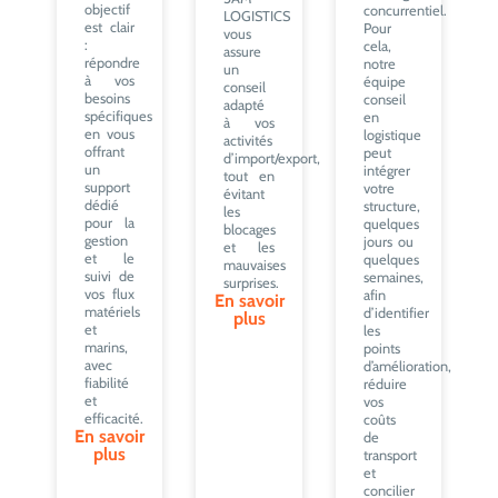
objectif
concurrentiel.
LOGISTICS
est clair
Pour
vous
:
cela,
assure
répondre
notre
un
à vos
équipe
conseil
besoins
conseil
adapté
spécifiques
en
à vos
en vous
logistique
activités
offrant
peut
d’import/export,
un
intégrer
tout en
support
votre
évitant
dédié
structure,
les
pour la
quelques
blocages
gestion
jours ou
et les
et le
quelques
mauvaises
suivi de
semaines,
surprises.
vos flux
afin
En savoir
matériels
d’identifier
plus
et
les
marins,
points
avec
d’amélioration,
fiabilité
réduire
et
vos
efficacité.
coûts
En savoir
de
plus
transport
et
concilier