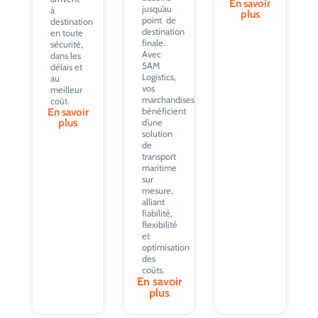
En savoir
jusqu’au
à
plus
point de
destination
destination
en toute
finale.
sécurité,
Avec
dans les
5AM
délais et
Logistics,
au
vos
meilleur
marchandises
coût.
En savoir
bénéficient
plus
d’une
solution
de
transport
maritime
sur
mesure,
alliant
fiabilité,
flexibilité
et
optimisation
des
coûts.
En savoir
plus