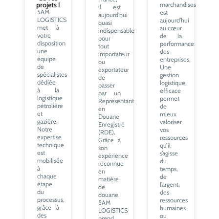
projets !
marchandises
il est
5AM
est
aujourd’hui
LOGISTICS
aujourd’hui
quasi
met à
au cœur
indispensable
votre
de la
pour
disposition
performance
tout
une
des
importateur
équipe
entreprises.
ou
de
Une
exportateur
spécialistes
gestion
de
dédiée
logistique
passer
à la
efficace
par un
logistique
permet
Représentant
pétrolière
de
en
et
mieux
Douane
gazière.
valoriser
Enregistré
Notre
vos
(RDE).
expertise
ressources
Grâce à
technique
qu’il
son
est
s’agisse
expérience
mobilisée
du
reconnue
à
temps,
en
chaque
de
matière
étape
l’argent,
de
du
des
douane,
processus,
ressources
5AM
grâce à
humaines
LOGISTICS
des
ou
prend